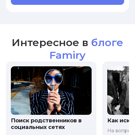
Интересное в
блоге
Famiry
Как иска
Поиск родственников в
социальных сетях
На вопрос 