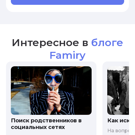
Интересное в
блоге
Famiry
Как иска
Поиск родственников в
социальных сетях
На вопрос 