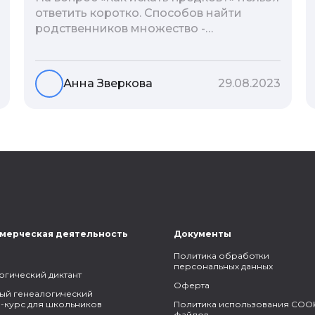
ответить коротко. Способов найти
родственников множество -
взаимодействие с архивами,
социальные сети, ДНК-тесты, онлайн-
базы. Именно поэтому мы сделали для
Анна Зверкова
29.08.2023
вас подборку лучших статей блога
Famiry на эту тему.
мерческая деятельность
Документы
Политика обработки
персональных данных
огический диктант
Оферта
ый генеалогический
-курс для школьников
Политика использования COOK
файлов