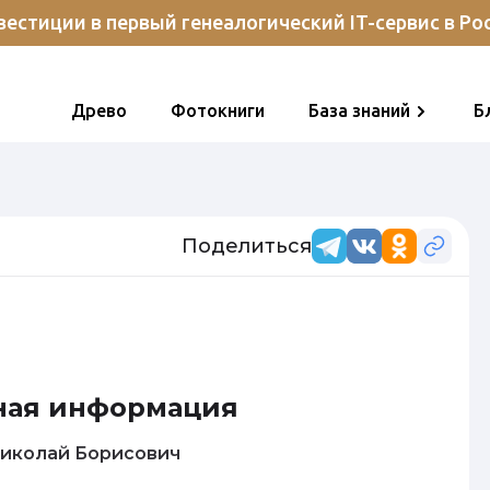
естиции в первый генеалогический IT-сервис в Ро
Древо
Фотокниги
База знаний
Б
Поделиться
ная информация
аранов Николай Борисович