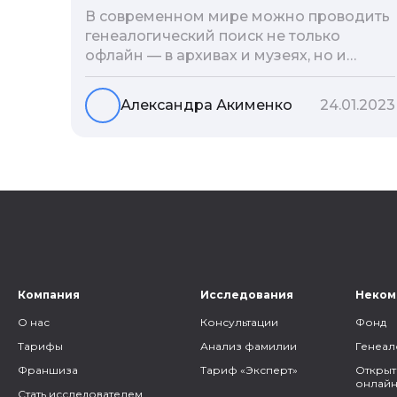
В современном мире можно проводить
генеалогический поиск не только
офлайн — в архивах и музеях, но и
воспользоваться интернетом. Сегодня
мы расскажем вам как и в каких
Александра Акименко
24.01.2023
социальных сетях можно провести
поиск родственников, на каких форумах
можно найти генеалогическую
информацию и родственников, а также
то, как грамотно построить с ними
общение.
Компания
Исследования
Неком
О нас
Консультации
Фонд
Тарифы
Анализ фамилии
Генеал
Франшиза
Тариф «Эксперт»
Открыт
онлайн
Стать исследователем