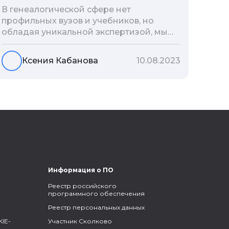
В генеалогической сфере нет
профильных вузов и учебников, но
обладая уникальной экспертизой, мы
разработали авторскую методологию
проведения архивно-генеалогических
Ксения Кабанова
10.08.2023
исследований, ее мы закладываем и
автоматизируем в нашем сервисе
Famiry. Итак, с чего же начать изучение
родословной?
Информация о ПО
Реестр российского
программного обеспечения
Реестр персональных данных
IE-
Участник Сколково