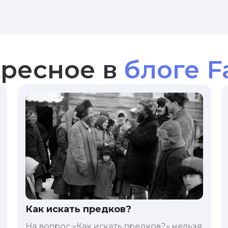
ресное в
блоге F
Как искать предков?
На вопрос «Как искать предков?» нельзя