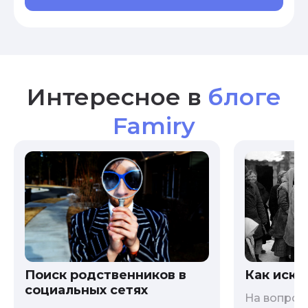
Интересное в
блоге
Famiry
Как иска
Поиск родственников в
социальных сетях
На вопрос 