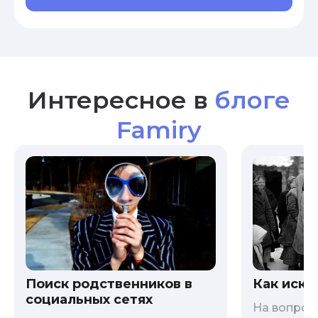
Интересное в
блоге
Famiry
Как иска
Поиск родственников в
социальных сетях
На вопрос 