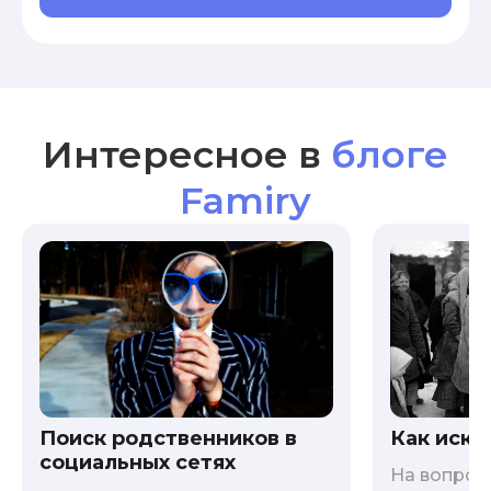
Интересное в
блоге
Famiry
Как иска
Поиск родственников в
социальных сетях
На вопрос 