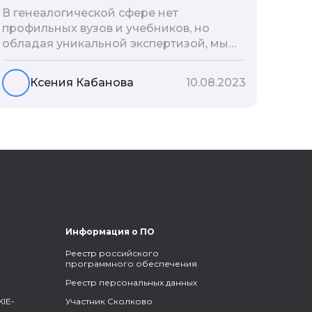
В генеалогической сфере нет
профильных вузов и учебников, но
обладая уникальной экспертизой, мы
разработали авторскую методологию
проведения архивно-генеалогических
Ксения Кабанова
10.08.2023
исследований, ее мы закладываем и
автоматизируем в нашем сервисе
Famiry. Итак, с чего же начать изучение
родословной?
Информация о ПО
Реестр российского
программного обеспечения
Реестр персональных данных
IE-
Участник Сколково