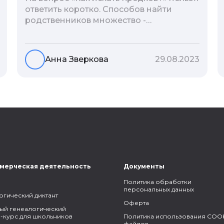
ответить коротко. Способов найти
родственников множество -
взаимодействие с архивами,
социальные сети, ДНК-тесты, онлайн-
базы. Именно поэтому мы сделали для
Анна Зверкова
29.08.2023
вас подборку лучших статей блога
Famiry на эту тему.
мерческая деятельность
Документы
Политика обработки
персональных данных
огический диктант
Оферта
ый генеалогический
-курс для школьников
Политика использования COOK
файлов