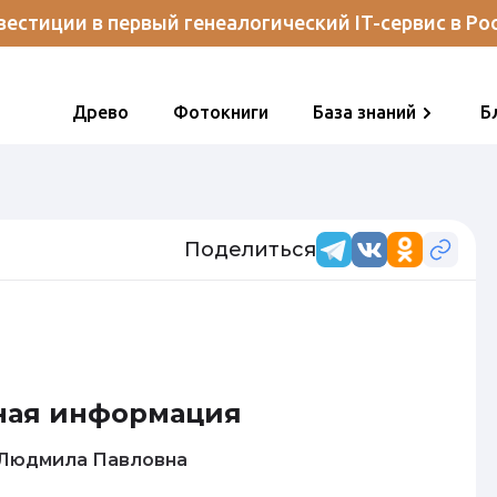
естиции в первый генеалогический IT-сервис в Ро
Древо
Фотокниги
База знаний
Б
Поделиться
ная информация
Баранова Людмила Павловна