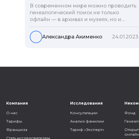
В современном мире можно проводить
генеалогический поиск не только
офлайн — в архивах и музеях, но и
воспользоваться интернетом. Сегодня
мы расскажем вам как и в каких
Александра Акименко
24.01.2023
социальных сетях можно провести
поиск родственников, на каких форумах
можно найти генеалогическую
информацию и родственников, а также
то, как грамотно построить с ними
общение.
Компания
Исследования
Неком
О нас
Консультации
Фонд
Тарифы
Анализ фамилии
Генеал
Франшиза
Тариф «Эксперт»
Открыт
онлайн
Стать исследователем