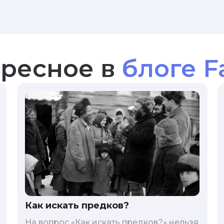
ресное в
блоге F
Как искать предков?
На вопрос «Как искать предков?» нельзя