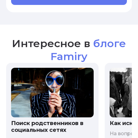
Интересное в
блоге
Famiry
Как иска
Поиск родственников в
социальных сетях
На вопрос 