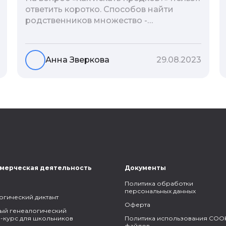
ответить коротко. Способов найти
родственников множество -
взаимодействие с архивами,
социальные сети, ДНК-тесты, онлайн-
базы. Именно поэтому мы сделали для
Анна Зверкова
29.08.2023
вас подборку лучших статей блога
Famiry на эту тему.
мерческая деятельность
Документы
Политика обработки
персональных данных
огический диктант
Оферта
ый генеалогический
-курс для школьников
Политика использования COOK
файлов