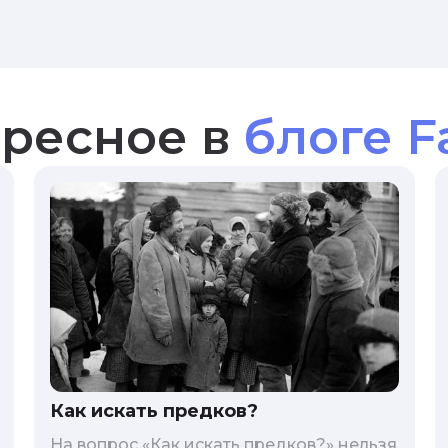
ресное в
блоге F
Как искать предков?
На вопрос «Как искать предков?» нельзя