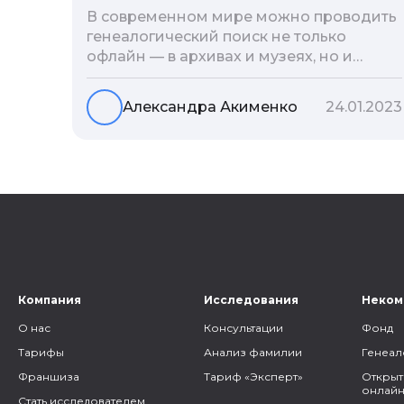
В современном мире можно проводить
генеалогический поиск не только
офлайн — в архивах и музеях, но и
воспользоваться интернетом. Сегодня
мы расскажем вам как и в каких
Александра Акименко
24.01.2023
социальных сетях можно провести
поиск родственников, на каких форумах
можно найти генеалогическую
информацию и родственников, а также
то, как грамотно построить с ними
общение.
Компания
Исследования
Неком
О нас
Консультации
Фонд
Тарифы
Анализ фамилии
Генеал
Франшиза
Тариф «Эксперт»
Открыт
онлайн
Стать исследователем