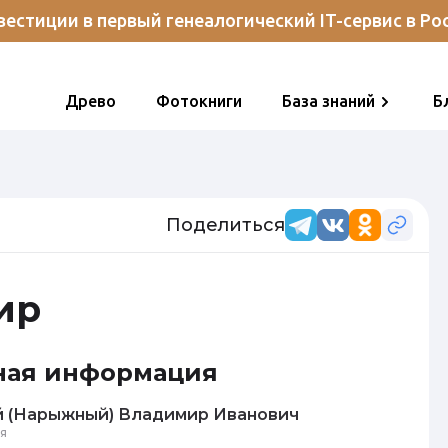
естиции в первый генеалогический IT-сервис в Ро
Древо
Фотокниги
База знаний
Б
Поделиться
ир
ная информация
 (Нарыжный) Владимир Иванович
я