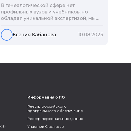
В генеалогической сфере нет
профильных вузов и учебников, но
обладая уникальной экспертизой, мы
разработали авторскую методологию
проведения архивно-генеалогических
Ксения Кабанова
10.08.2023
исследований, ее мы закладываем и
автоматизируем в нашем сервисе
Famiry. Итак, с чего же начать изучение
родословной?
Информация о ПО
Реестр российского
программного обеспечения
Реестр персональных данных
IE-
Участник Сколково