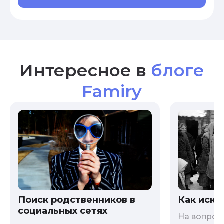
Интересное в
блоге
Famiry
Как иска
Поиск родственников в
социальных сетях
На вопрос 