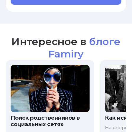
Интересное в
блоге
Famiry
Как иска
Поиск родственников в
социальных сетях
На вопрос 