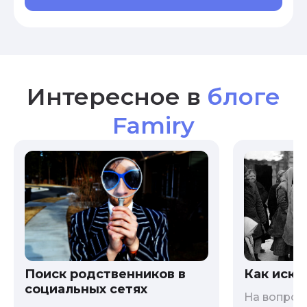
Интересное в
блоге
Famiry
Как иска
Поиск родственников в
социальных сетях
На вопрос 