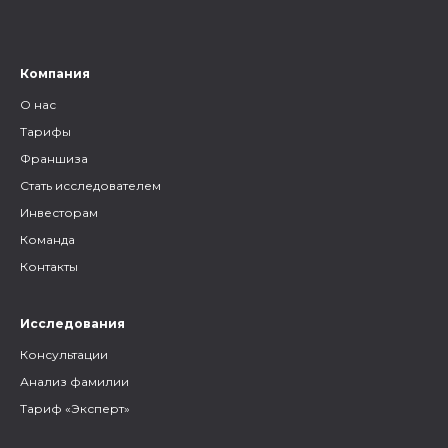
как грамотно построить с
ними общение.
Компания
О нас
Тарифы
Франшиза
Стать исследователем
Инвесторам
Команда
Контакты
Исследования
Консультации
Анализ фамилии
Тариф «Эксперт»