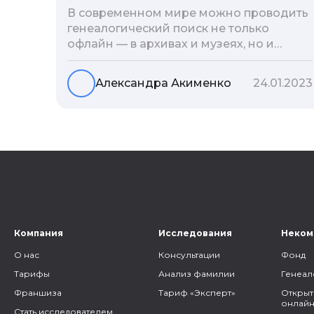
В современном мире можно проводить
генеалогический поиск не только
офлайн — в архивах и музеях, но и
воспользоваться интернетом. Сегодня
мы расскажем вам как и в каких
Александра Акименко
24.01.2023
социальных сетях можно провести
поиск родственников, на каких форумах
можно найти генеалогическую
информацию и родственников, а также
то, как грамотно построить с ними
общение.
Компания
Исследования
Неком
О нас
Консультации
Фонд
Тарифы
Анализ фамилии
Генеал
Франшиза
Тариф «Эксперт»
Открыт
онлайн
Стать исследователем