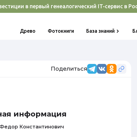
естиции в первый генеалогический IT-сервис в Ро
Древо
Фотокниги
База знаний
Б
Поделиться
ная информация
Алексеев Федор Константинович