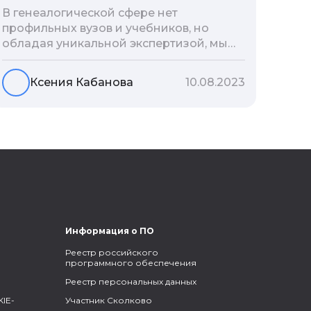
В генеалогической сфере нет
профильных вузов и учебников, но
обладая уникальной экспертизой, мы
разработали авторскую методологию
проведения архивно-генеалогических
Ксения Кабанова
10.08.2023
исследований, ее мы закладываем и
автоматизируем в нашем сервисе
Famiry. Итак, с чего же начать изучение
родословной?
Информация о ПО
Реестр российского
программного обеспечения
Реестр персональных данных
IE-
Участник Сколково