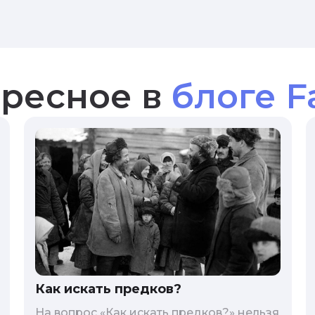
ресное в
блоге F
Как искать предков?
На вопрос «Как искать предков?» нельзя