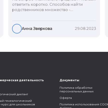
ответить коротко. Способов найти
родственников множество -
взаимодействие с архивами,
социальные сети, ДНК-тесты, онлайн-
базы. Именно поэтому мы сделали для
Анна Зверкова
29.08.2023
вас подборку лучших статей блога
Famiry на эту тему.
мерческая деятельность
Документы
Политика обработки
персональных данных
огический диктант
Оферта
ый генеалогический
-курс для школьников
Политика использования COOK
файлов