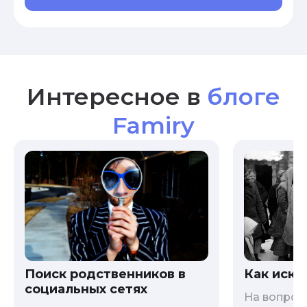
Интересное в
блоге
Famiry
Как иска
Поиск родственников в
социальных сетях
На вопрос 