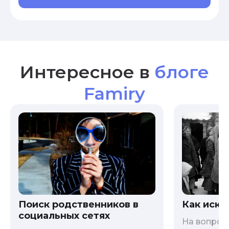
Интересное в
блоге
Famiry
Как иска
Поиск родственников в
социальных сетях
На вопрос 