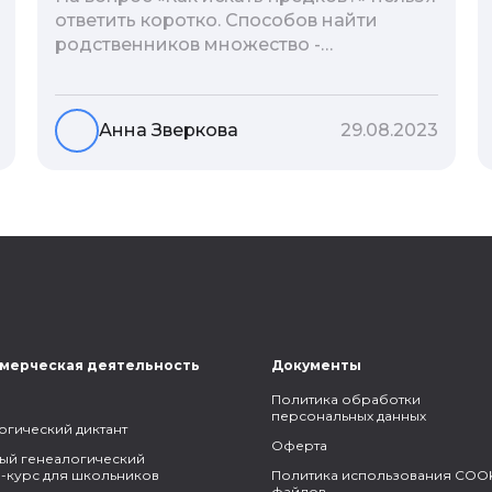
ответить коротко. Способов найти
родственников множество -
взаимодействие с архивами,
социальные сети, ДНК-тесты, онлайн-
базы. Именно поэтому мы сделали для
Анна Зверкова
29.08.2023
вас подборку лучших статей блога
Famiry на эту тему.
мерческая деятельность
Документы
Политика обработки
персональных данных
огический диктант
Оферта
ый генеалогический
-курс для школьников
Политика использования COOK
файлов