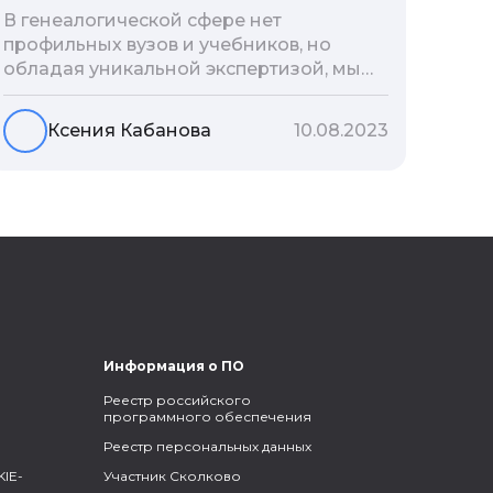
В генеалогической сфере нет
профильных вузов и учебников, но
обладая уникальной экспертизой, мы
разработали авторскую методологию
проведения архивно-генеалогических
Ксения Кабанова
10.08.2023
исследований, ее мы закладываем и
автоматизируем в нашем сервисе
Famiry. Итак, с чего же начать изучение
родословной?
Информация о ПО
Реестр российского
программного обеспечения
Реестр персональных данных
IE-
Участник Сколково