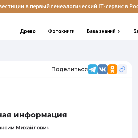
естиции в первый генеалогический IT-сервис в Ро
Древо
Фотокниги
База знаний
Б
Поделиться
ная информация
лков Максим Михайлович