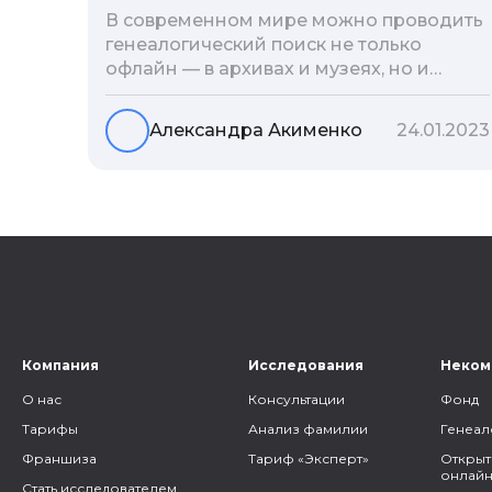
В современном мире можно проводить
генеалогический поиск не только
офлайн — в архивах и музеях, но и
воспользоваться интернетом. Сегодня
мы расскажем вам как и в каких
Александра Акименко
24.01.2023
социальных сетях можно провести
поиск родственников, на каких форумах
можно найти генеалогическую
информацию и родственников, а также
то, как грамотно построить с ними
общение.
Компания
Исследования
Неком
О нас
Консультации
Фонд
Тарифы
Анализ фамилии
Генеал
Франшиза
Тариф «Эксперт»
Открыт
онлайн
Стать исследователем