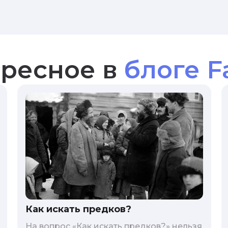
ресное в
блоге F
Как искать предков?
На вопрос «Как искать предков?» нельзя