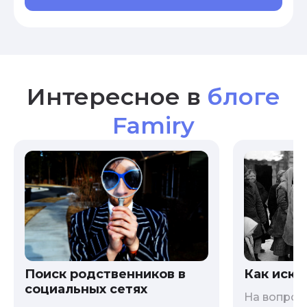
Интересное в
блоге
Famiry
Как иска
Поиск родственников в
социальных сетях
На вопрос 