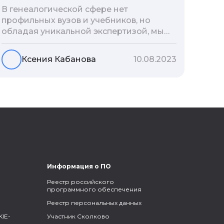
В генеалогической сфере нет
профильных вузов и учебников, но
обладая уникальной экспертизой, мы
разработали авторскую методологию
проведения архивно-генеалогических
Ксения Кабанова
10.08.2023
исследований, ее мы закладываем и
автоматизируем в нашем сервисе
Famiry. Итак, с чего же начать изучение
родословной?
Информация о ПО
Реестр российского
программного обеспечения
Реестр персональных данных
IE-
Участник Сколково