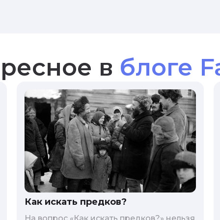
ресное в
блоге F
Как искать предков?
На вопрос «Как искать предков?» нельзя