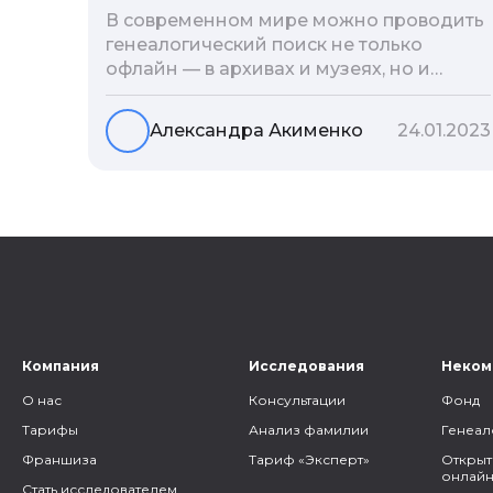
В современном мире можно проводить
генеалогический поиск не только
офлайн — в архивах и музеях, но и
воспользоваться интернетом. Сегодня
мы расскажем вам как и в каких
Александра Акименко
24.01.2023
социальных сетях можно провести
поиск родственников, на каких форумах
можно найти генеалогическую
информацию и родственников, а также
то, как грамотно построить с ними
общение.
Компания
Исследования
Неком
О нас
Консультации
Фонд
Тарифы
Анализ фамилии
Генеал
Франшиза
Тариф «Эксперт»
Открыт
онлайн
Стать исследователем