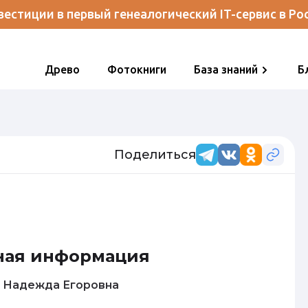
естиции в первый генеалогический IT-сервис в Ро
Древо
Фотокниги
База знаний
Б
Поделиться
ная информация
Федорова Надежда Егоровна