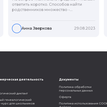
ответить коротко. Способов найти
родственников множество -
взаимодействие с архивами,
социальные сети, ДНК-тесты, онлайн-
базы. Именно поэтому мы сделали для
Анна Зверкова
29.08.2023
вас подборку лучших статей блога
Famiry на эту тему.
мерческая деятельность
Документы
Политика обработки
персональных данных
огический диктант
Оферта
ый генеалогический
-курс для школьников
Политика использования COOK
файлов