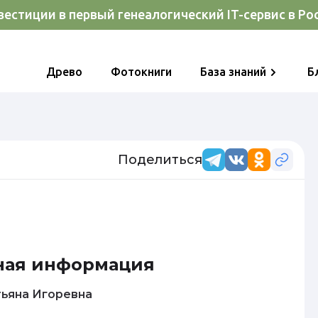
естиции в первый генеалогический IT-сервис в Ро
Древо
Фотокниги
База знаний
Б
Поделиться
ная информация
ва Татьяна Игоревна