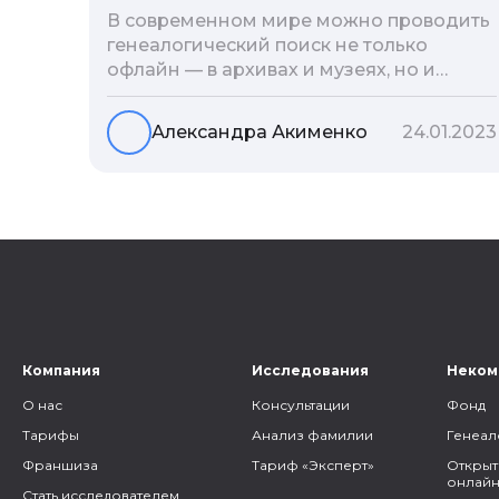
В современном мире можно проводить
генеалогический поиск не только
офлайн — в архивах и музеях, но и
воспользоваться интернетом. Сегодня
мы расскажем вам как и в каких
Александра Акименко
24.01.2023
социальных сетях можно провести
поиск родственников, на каких форумах
можно найти генеалогическую
информацию и родственников, а также
то, как грамотно построить с ними
общение.
Компания
Исследования
Неком
О нас
Консультации
Фонд
Тарифы
Анализ фамилии
Генеал
Франшиза
Тариф «Эксперт»
Открыт
онлайн
Стать исследователем