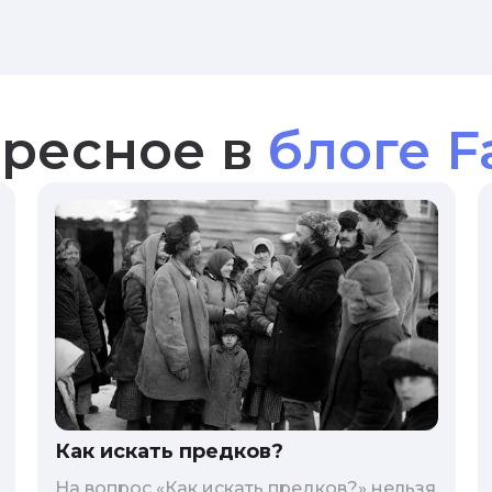
ресное в
блоге F
Как искать предков?
На вопрос «Как искать предков?» нельзя