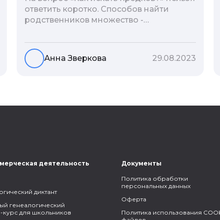
ответить коротко. Способов найти
родственников множество -
взаимодействие с архивами,
социальные сети, ДНК-тесты, онлайн-
базы. Именно поэтому мы сделали для
Анна Зверкова
29.08.2023
вас подборку лучших статей блога
Famiry на эту тему.
мерческая деятельность
Документы
Политика обработки
персональных данных
огический диктант
Оферта
ый генеалогический
-курс для школьников
Политика использования COOK
файлов