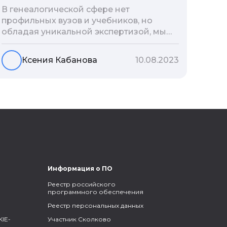
В генеалогической сфере нет
профильных вузов и учебников, но
обладая уникальной экспертизой, мы
разработали авторскую методологию
проведения архивно-генеалогических
Ксения Кабанова
10.08.2023
исследований, ее мы закладываем и
автоматизируем в нашем сервисе
Famiry. Итак, с чего же начать изучение
родословной?
Информация о ПО
Реестр российского
программного обеспечения
Реестр персональных данных
IE-
Участник Сколково