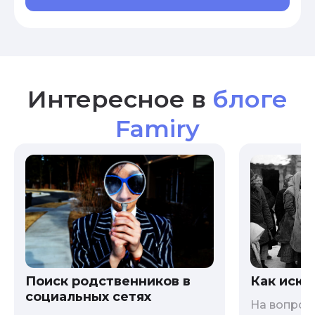
Интересное в
блоге
Famiry
Как иска
Поиск родственников в
социальных сетях
На вопрос 