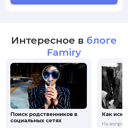
Интересное в
блоге
Famiry
Как иска
Поиск родственников в
социальных сетях
На вопрос 