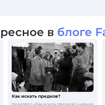
ресное в
блоге F
Как искать предков?
На вопрос «Как искать предков?» нельзя