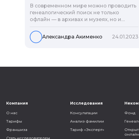
В современном мире можно проводить
генеалогический поиск не только
офлайн — в архивах и музеях, но и
воспользоваться интернетом. Сегодня
мы расскажем вам как и в каких
Александра Акименко
24.01.2023
социальных сетях можно провести
поиск родственников, на каких форумах
можно найти генеалогическую
информацию и родственников, а также
то, как грамотно построить с ними
общение.
Компания
Исследования
Неком
О нас
Консультации
Фонд
Тарифы
Анализ фамилии
Генеал
Франшиза
Тариф «Эксперт»
Открыт
онлайн
Стать исследователем