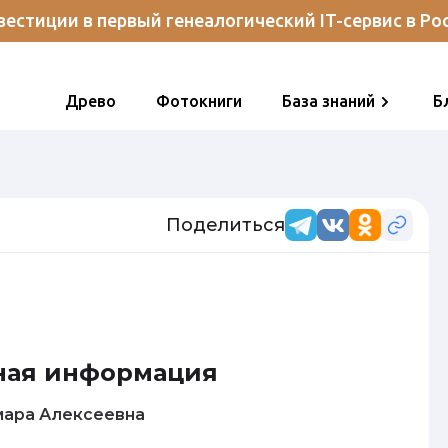
естиции в первый генеалогический IT-сервис в Ро
Древо
Фотокниги
База знаний
Б
Поделиться
ная информация
ва Тамара Алексеевна