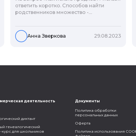
ответить коротко. Способов найти
родственников множество -
взаимодействие с архивами,
социальные сети, ДНК-тесты, онлайн-
базы. Именно поэтому мы сделали для
Анна Зверкова
29.08.2023
вас подборку лучших статей блога
Famiry на эту тему.
мерческая деятельность
Документы
Политика обработки
персональных данных
огический диктант
Оферта
ый генеалогический
-курс для школьников
Политика использования COOK
файлов