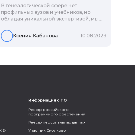
В генеалогической сфере нет
профильных вузов и учебников, но
обладая уникальной экспертизой, мы
разработали авторскую методологию
проведения архивно-генеалогических
Ксения Кабанова
10.08.2023
исследований, ее мы закладываем и
автоматизируем в нашем сервисе
Famiry. Итак, с чего же начать изучение
родословной?
Информация о ПО
Реестр российского
программного обеспечения
Реестр персональных данных
IE-
Участник Сколково