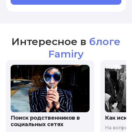
Интересное в
блоге
Famiry
Как иска
Поиск родственников в
социальных сетях
На вопрос 