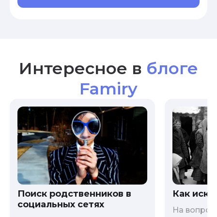
Интересное в
блоге
Famiry
Как иска
Поиск родственников в
социальных сетях
На вопрос 