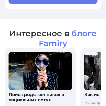
Интересное в
блоге
Famiry
Как иска
Поиск родственников в
социальных сетях
На вопрос 