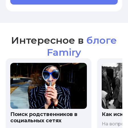
Интересное в
блоге
Famiry
Как иска
Поиск родственников в
социальных сетях
На вопрос 