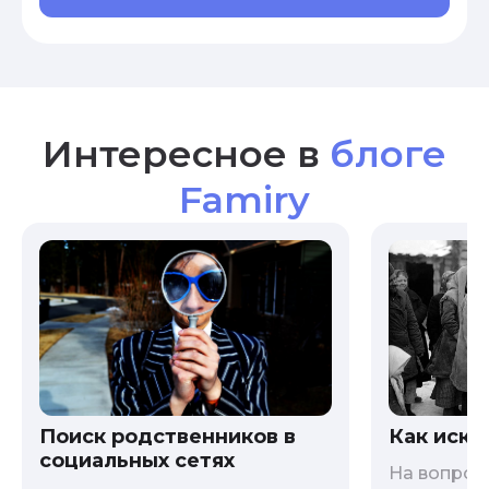
Интересное в
блоге
Famiry
Как иска
Поиск родственников в
социальных сетях
На вопрос 