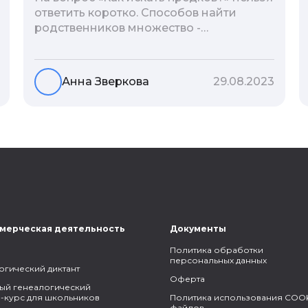
ответить коротко. Способов найти
родственников множество -
взаимодействие с архивами,
социальные сети, ДНК-тесты, онлайн-
базы. Именно поэтому мы сделали для
Анна Зверкова
29.08.2023
вас подборку лучших статей блога
Famiry на эту тему.
мерческая деятельность
Документы
Политика обработки
персональных данных
огический диктант
Оферта
ый генеалогический
-курс для школьников
Политика использования COOK
файлов