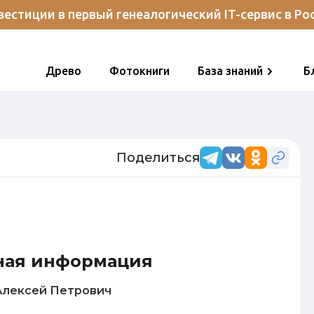
естиции в первый генеалогический IT-сервис в Ро
Древо
Фотокниги
База знаний
Б
Поделиться
ная информация
орозов Алексей Петрович