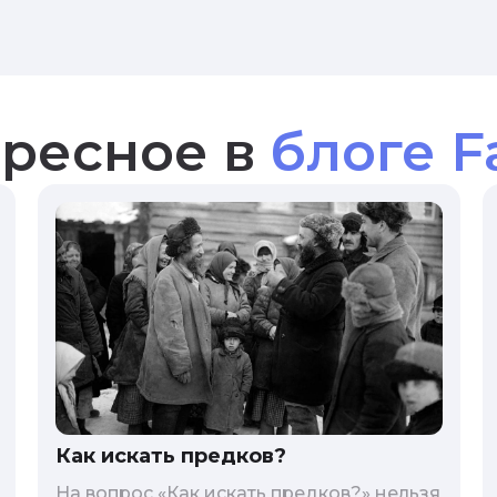
ресное в
блоге F
Как искать предков?
На вопрос «Как искать предков?» нельзя