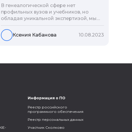
В генеалогической сфере нет
профильных вузов и учебников, но
обладая уникальной экспертизой, мы
разработали авторскую методологию
проведения архивно-генеалогических
Ксения Кабанова
10.08.2023
исследований, ее мы закладываем и
автоматизируем в нашем сервисе
Famiry. Итак, с чего же начать изучение
родословной?
Информация о ПО
Реестр российского
программного обеспечения
Реестр персональных данных
IE-
Участник Сколково