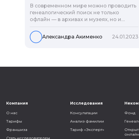
В современном мире можно проводить
генеалогический поиск не только
офлайн — в архивах и музеях, но и
воспользоваться интернетом. Сегодня
мы расскажем вам как и в каких
Александра Акименко
24.01.2023
социальных сетях можно провести
поиск родственников, на каких форумах
можно найти генеалогическую
информацию и родственников, а также
то, как грамотно построить с ними
общение.
Компания
Исследования
Неком
О нас
Консультации
Фонд
Тарифы
Анализ фамилии
Генеал
Франшиза
Тариф «Эксперт»
Открыт
онлайн
Стать исследователем