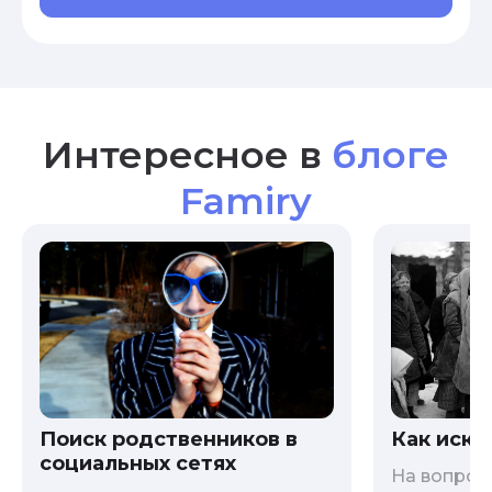
Интересное в
блоге
Famiry
Как иска
Поиск родственников в
социальных сетях
На вопрос 