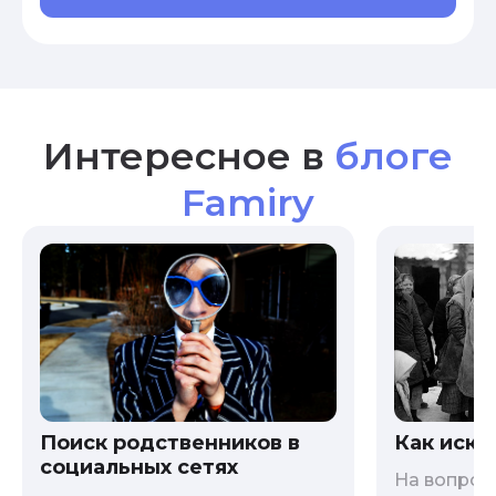
Интересное в
блоге
Famiry
Как иска
Поиск родственников в
социальных сетях
На вопрос 