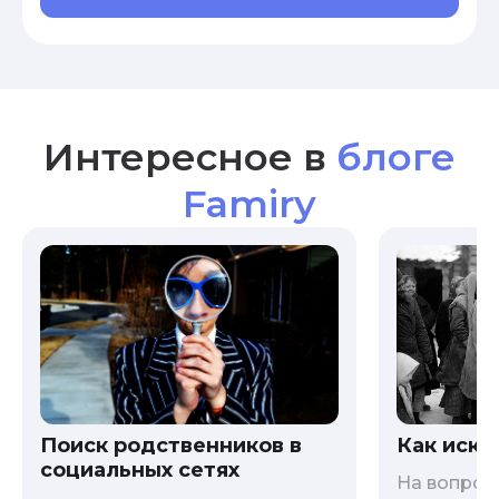
Интересное в
блоге
Famiry
Как иска
Поиск родственников в
социальных сетях
На вопрос 