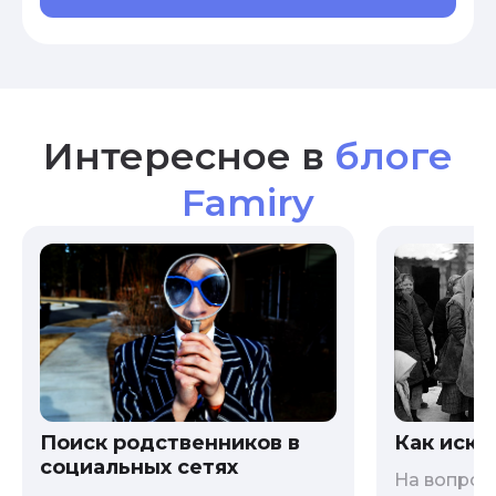
Интересное в
блоге
Famiry
Как иска
Поиск родственников в
социальных сетях
На вопрос 