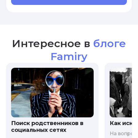
Интересное в
блоге
Famiry
Как иска
Поиск родственников в
социальных сетях
На вопрос 