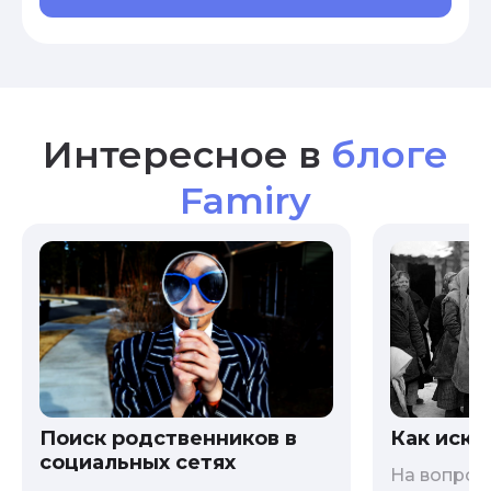
Интересное в
блоге
Famiry
Как иска
Поиск родственников в
социальных сетях
На вопрос 