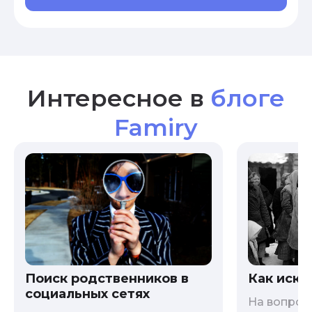
Интересное в
блоге
Famiry
Как иска
Поиск родственников в
социальных сетях
На вопрос 