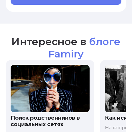
Интересное в
блоге
Famiry
Как иска
Поиск родственников в
социальных сетях
На вопрос 