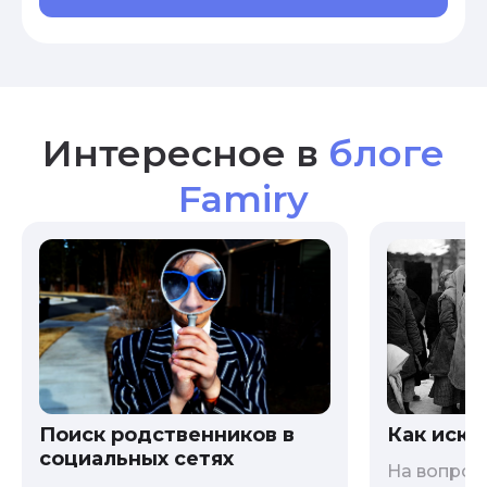
Интересное в
блоге
Famiry
Как иска
Поиск родственников в
социальных сетях
На вопрос 