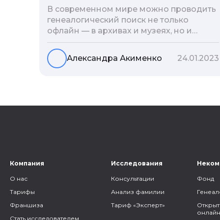
В современном мире можно проводить
генеалогический поиск не только
офлайн — в архивах и музеях, но и
воспользоваться интернетом. Сегодня
мы расскажем вам как и в каких
Александра Акименко
24.01.2023
социальных сетях можно провести
поиск родственников, на каких форумах
можно найти генеалогическую
информацию и родственников, а также
то, как грамотно построить с ними
общение.
Компания
Исследования
Неком
О нас
Консультации
Фонд
Тарифы
Анализ фамилии
Генеал
Франшиза
Тариф «Эксперт»
Открыт
онлайн
Стать исследователем