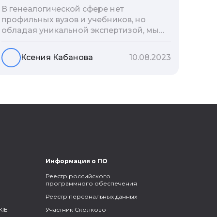
В генеалогической сфере нет
профильных вузов и учебников, но
обладая уникальной экспертизой, мы
разработали авторскую методологию
проведения архивно-генеалогических
Ксения Кабанова
10.08.2023
исследований, ее мы закладываем и
автоматизируем в нашем сервисе
Famiry. Итак, с чего же начать изучение
родословной?
Информация о ПО
Реестр российского
программного обеспечения
Реестр персональных данных
IE-
Участник Сколково