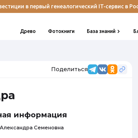
естиции в первый генеалогический IT-сервис в Ро
Древо
Фотокниги
База знаний
Б
Поделиться
дра
ная информация
Андреева Александра Семеновна