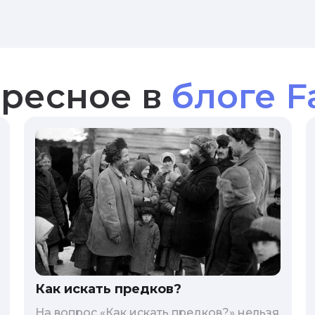
ресное в
блоге F
Как искать предков?
На вопрос «Как искать предков?» нельзя