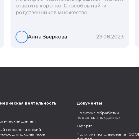
ответить коротко. Способов найти
родственников множество -
взаимодействие с архивами,
социальные сети, ДНК-тесты, онлайн-
базы. Именно поэтому мы сделали для
Анна Зверкова
29.08.2023
вас подборку лучших статей блога
Famiry на эту тему.
мерческая деятельность
Документы
Политика обработки
персональных данных
огический диктант
Оферта
ый генеалогический
-курс для школьников
Политика использования COOK
файлов