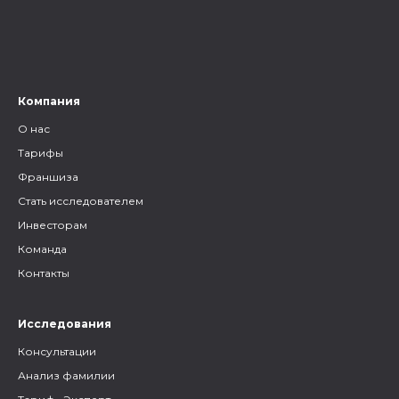
генеалогическую информацию
и родственников, а также то,
как грамотно построить с
ними общение.
Компания
О нас
Тарифы
Франшиза
Стать исследователем
Инвесторам
Команда
Контакты
Исследования
Консультации
Анализ фамилии