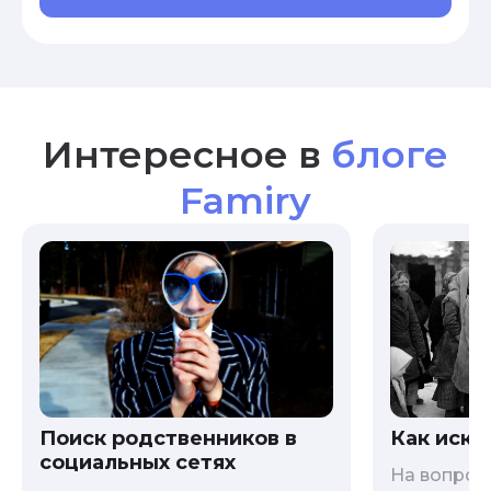
Интересное в
блоге
Famiry
Как иска
Поиск родственников в
социальных сетях
На вопрос 