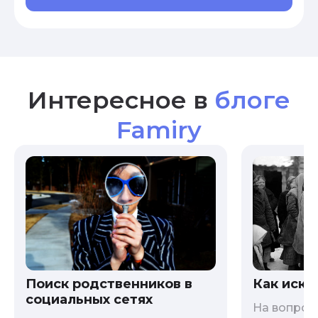
Интересное в
блоге
Famiry
Как иска
Поиск родственников в
социальных сетях
На вопрос 