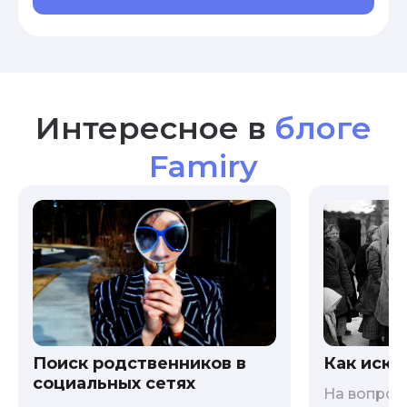
Интересное в
блоге
Famiry
Как иска
Поиск родственников в
социальных сетях
На вопрос 