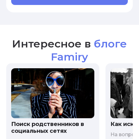
Интересное в
блоге
Famiry
Как иска
Поиск родственников в
социальных сетях
На вопрос 