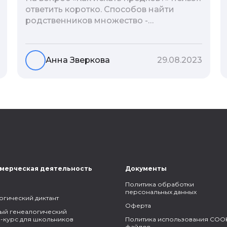
ответить коротко. Способов найти
родственников множество -
взаимодействие с архивами,
социальные сети, ДНК-тесты, онлайн-
базы. Именно поэтому мы сделали для
Анна Зверкова
29.08.2023
вас подборку лучших статей блога
Famiry на эту тему.
мерческая деятельность
Документы
Политика обработки
персональных данных
огический диктант
Оферта
ый генеалогический
-курс для школьников
Политика использования COOK
файлов