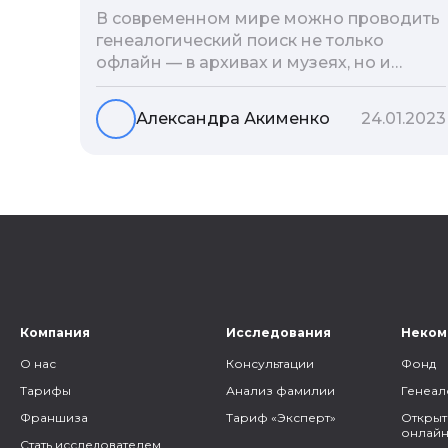
В современном мире можно проводить
генеалогический поиск не только
офлайн — в архивах и музеях, но и
воспользоваться интернетом. Сегодня
мы расскажем вам как и в каких
Александра Акименко
24.01.2023
социальных сетях можно провести
поиск родственников, на каких форумах
можно найти генеалогическую
информацию и родственников, а также
то, как грамотно построить с ними
общение.
Компания
Исследования
Неком
О нас
Консультации
Фонд
Тарифы
Анализ фамилии
Генеал
Франшиза
Тариф «Эксперт»
Открыт
онлайн
Стать исследователем