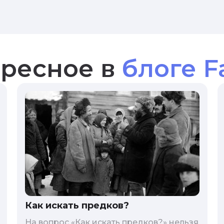
ресное в
блоге F
Как искать предков?
На вопрос «Как искать предков?» нельзя