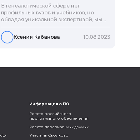
В генеалогической сфере нет
профильных вузов и учебников, но
обладая уникальной экспертизой, мы
разработали авторскую методологию
проведения архивно-генеалогических
Ксения Кабанова
10.08.2023
исследований, ее мы закладываем и
автоматизируем в нашем сервисе
Famiry. Итак, с чего же начать изучение
родословной?
Информация о ПО
Реестр российского
программного обеспечения
Реестр персональных данных
IE-
Участник Сколково