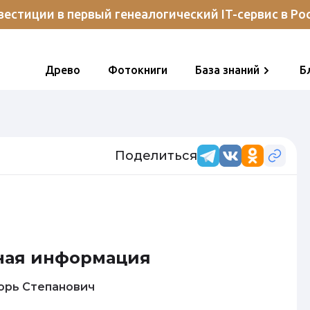
естиции в первый генеалогический IT-сервис в Ро
Древо
Фотокниги
База знаний
Б
Поделиться
ная информация
ров Игорь Степанович