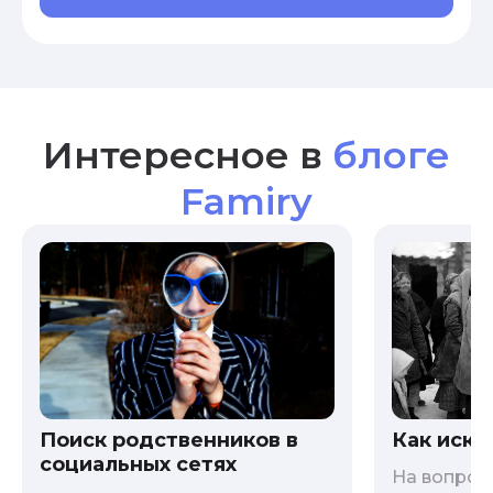
Интересное в
блоге
Famiry
Как иска
Поиск родственников в
социальных сетях
На вопрос 