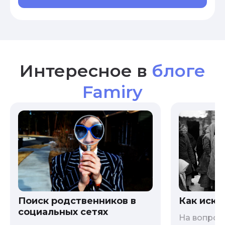
Интересное в
блоге
Famiry
Как иска
Поиск родственников в
социальных сетях
На вопрос 