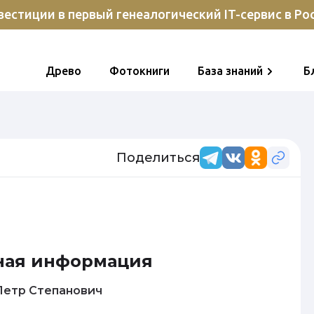
естиции в первый генеалогический IT-сервис в Ро
Древо
Фотокниги
База знаний
Б
Поделиться
ная информация
ебедев Петр Степанович