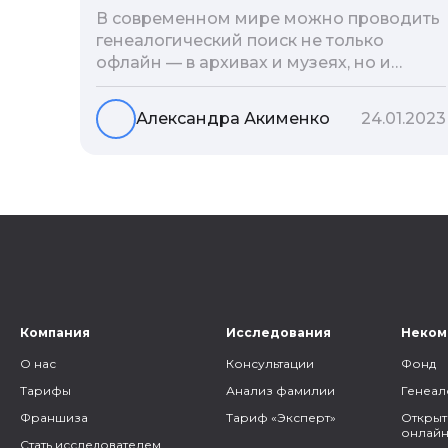
В современном мире можно проводить
генеалогический поиск не только
офлайн — в архивах и музеях, но и
воспользоваться интернетом. Сегодня
мы расскажем вам как и в каких
Александра Акименко
24.01.2023
социальных сетях можно провести
поиск родственников, на каких форумах
можно найти генеалогическую
информацию и родственников, а также
то, как грамотно построить с ними
общение.
Компания
Исследования
Неком
О нас
Консультации
Фонд
Тарифы
Анализ фамилии
Генеал
Франшиза
Тариф «Эксперт»
Открыт
онлайн
Стать исследователем