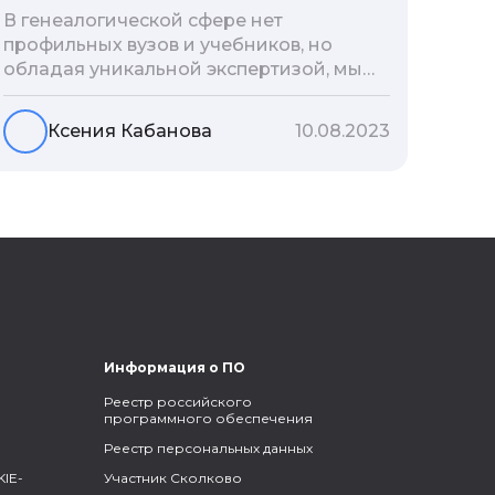
В генеалогической сфере нет
профильных вузов и учебников, но
обладая уникальной экспертизой, мы
разработали авторскую методологию
проведения архивно-генеалогических
Ксения Кабанова
10.08.2023
исследований, ее мы закладываем и
автоматизируем в нашем сервисе
Famiry. Итак, с чего же начать изучение
родословной?
Информация о ПО
Реестр российского
программного обеспечения
Реестр персональных данных
IE-
Участник Сколково