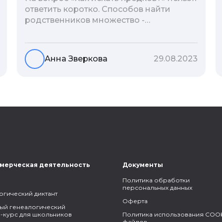
ответить коротко. Способов найти
родственников множество -
взаимодействие с архивами,
социальные сети, ДНК-тесты, онлайн-
базы. Именно поэтому мы сделали для
Анна Зверкова
29.08.2023
вас подборку лучших статей блога
Famiry на эту тему.
мерческая деятельность
Документы
Политика обработки
персональных данных
огический диктант
Оферта
ый генеалогический
-курс для школьников
Политика использования COOK
файлов