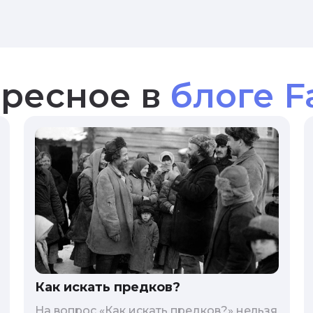
ресное в
блоге F
Как искать предков?
На вопрос «Как искать предков?» нельзя