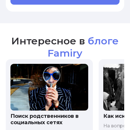
Интересное в
блоге
Famiry
Как иска
Поиск родственников в
социальных сетях
На вопрос 