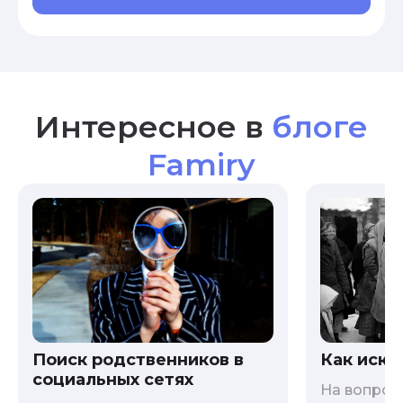
Интересное в
блоге
Famiry
Как иска
Поиск родственников в
социальных сетях
На вопрос 